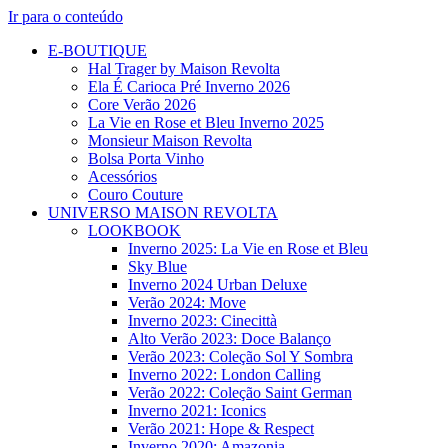
Ir para o conteúdo
E-BOUTIQUE
Hal Trager by Maison Revolta
Ela É Carioca Pré Inverno 2026
Core Verão 2026
La Vie en Rose et Bleu Inverno 2025
Monsieur Maison Revolta
Bolsa Porta Vinho
Acessórios
Couro Couture
UNIVERSO MAISON REVOLTA
LOOKBOOK
Inverno 2025: La Vie en Rose et Bleu
Sky Blue
Inverno 2024 Urban Deluxe
Verão 2024: Move
Inverno 2023: Cinecittà
Alto Verão 2023: Doce Balanço
Verão 2023: Coleção Sol Y Sombra
Inverno 2022: London Calling
Verão 2022: Coleção Saint German
Inverno 2021: Iconics
Verão 2021: Hope & Respect
Inverno 2020: Amazonia