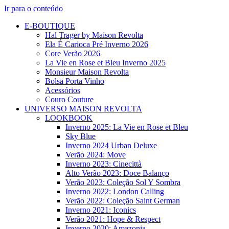
Ir para o conteúdo
E-BOUTIQUE
Hal Trager by Maison Revolta
Ela É Carioca Pré Inverno 2026
Core Verão 2026
La Vie en Rose et Bleu Inverno 2025
Monsieur Maison Revolta
Bolsa Porta Vinho
Acessórios
Couro Couture
UNIVERSO MAISON REVOLTA
LOOKBOOK
Inverno 2025: La Vie en Rose et Bleu
Sky Blue
Inverno 2024 Urban Deluxe
Verão 2024: Move
Inverno 2023: Cinecittà
Alto Verão 2023: Doce Balanço
Verão 2023: Coleção Sol Y Sombra
Inverno 2022: London Calling
Verão 2022: Coleção Saint German
Inverno 2021: Iconics
Verão 2021: Hope & Respect
Inverno 2020: Amazonia