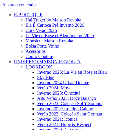
Ir para o conteúdo
E-BOUTIQUE
Hal Trager by Maison Revolta
Ela É Carioca Pré Inverno 2026
Core Verão 2026
La Vie en Rose et Bleu Inverno 2025
Monsieur Maison Revolta
Bolsa Porta Vinho
Acessórios
Couro Couture
UNIVERSO MAISON REVOLTA
LOOKBOOK
Inverno 2025: La Vie en Rose et Bleu
Sky Blue
Inverno 2024 Urban Deluxe
Verão 2024: Move
Inverno 2023: Cinecittà
Alto Verão 2023: Doce Balanço
Verão 2023: Coleção Sol Y Sombra
Inverno 2022: London Calling
Verão 2022: Coleção Saint German
Inverno 2021: Iconics
Verão 2021: Hope & Respect
Inverno 2020: Amazonia