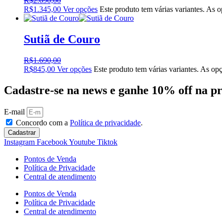
R$
2.690,00
R$
1.345,00
Ver opções
Este produto tem várias variantes. As 
Sutiã de Couro
R$
1.690,00
R$
845,00
Ver opções
Este produto tem várias variantes. As o
Cadastre-se na news e ganhe 10% off na 
E-mail
Concordo com a
Política de privacidade
.
Cadastrar
Instagram
Facebook
Youtube
Tiktok
Pontos de Venda
Política de Privacidade
Central de atendimento
Pontos de Venda
Política de Privacidade
Central de atendimento