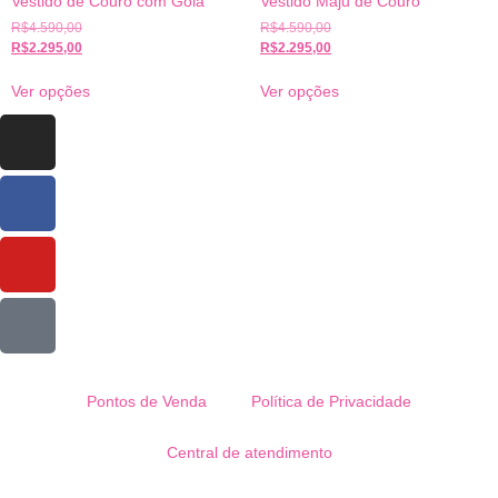
Vestido de Couro com Gola
Vestido Maju de Couro
R$
4.590,00
R$
4.590,00
R$
2.295,00
R$
2.295,00
Ver opções
Ver opções
Pontos de Venda
Política de Privacidade
Central de atendimento