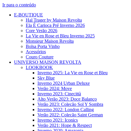
Ir para o conteúdo
E-BOUTIQUE
Hal Trager by Maison Revolta
Ela É Carioca Pré Inverno 2026
Core Verão 2026
La Vie en Rose et Bleu Inverno 2025
Monsieur Maison Revolta
Bolsa Porta Vinho
Acessórios
Couro Couture
UNIVERSO MAISON REVOLTA
LOOKBOOK
Inverno 2025: La Vie en Rose et Bleu
Sky Blue
Inverno 2024 Urban Deluxe
Verão 2024: Move
Inverno 2023: Cinecittà
Alto Verão 2023: Doce Balanço
Verão 2023: Coleção Sol Y Sombra
Inverno 2022: London Calling
Verão 2022: Coleção Saint German
Inverno 2021: Iconics
Verão 2021: Hope & Respect
Inverno 2020: Amazonia