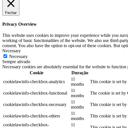
Fechar
Privacy Overview
This website uses cookies to improve your experience while you navigat
working of basic functionalities of the website. We also use third-pa
consent. You also have the option to opt-out of these cookies. But op
Necessary
Necessary
Sempre ativado
Necessary cookies are absolutely essential for the website to function
Cookie
Duração
11
cookielawinfo-checkbox-analytics
This cookie is set b
months
11
cookielawinfo-checkbox-functional
The cookie is set by
months
11
cookielawinfo-checkbox-necessary
This cookie is set b
months
11
cookielawinfo-checkbox-others
This cookie is set b
months
cookielawinfo-checkbox-
11
This cookie is set b