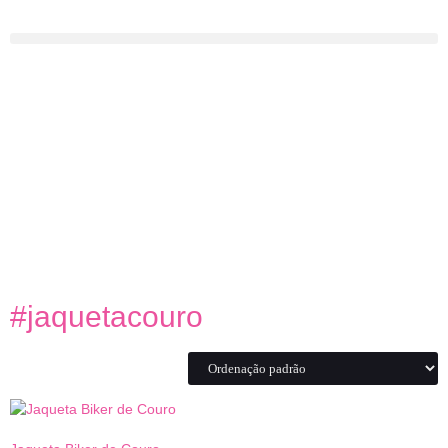
#jaquetacouro