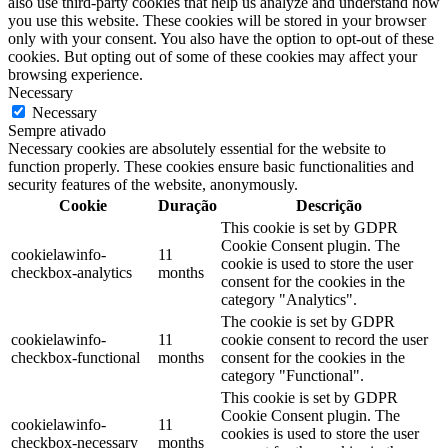
also use third-party cookies that help us analyze and understand how
you use this website. These cookies will be stored in your browser
only with your consent. You also have the option to opt-out of these
cookies. But opting out of some of these cookies may affect your
browsing experience.
Necessary
Necessary
Sempre ativado
Necessary cookies are absolutely essential for the website to
function properly. These cookies ensure basic functionalities and
security features of the website, anonymously.
Cookie
Duração
Descrição
This cookie is set by GDPR
Cookie Consent plugin. The
cookielawinfo-
11
cookie is used to store the user
checkbox-analytics
months
consent for the cookies in the
category "Analytics".
The cookie is set by GDPR
cookielawinfo-
11
cookie consent to record the user
checkbox-functional
months
consent for the cookies in the
category "Functional".
This cookie is set by GDPR
Cookie Consent plugin. The
cookielawinfo-
11
cookies is used to store the user
checkbox-necessary
months