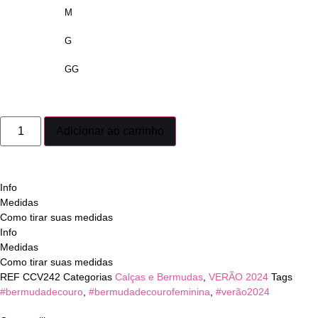
M
G
GG
Adicionar ao carrinho
Info
Medidas
Como tirar suas medidas
Info
Medidas
Como tirar suas medidas
REF
CCV242
Categorias
Calças e Bermudas
,
VERÃO 2024
Tags
#bermudadecouro
,
#bermudadecourofeminina
,
#verão2024