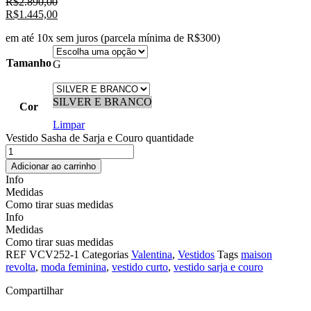
R$
2.890,00
R$
1.445,00
em até 10x sem juros (parcela mínima de R$300)
Tamanho
G
SILVER E BRANCO
Cor
Limpar
Vestido Sasha de Sarja e Couro quantidade
Adicionar ao carrinho
Info
Medidas
Como tirar suas medidas
Info
Medidas
Como tirar suas medidas
REF
VCV252-1
Categorias
Valentina
,
Vestidos
Tags
maison
revolta
,
moda feminina
,
vestido curto
,
vestido sarja e couro
Compartilhar