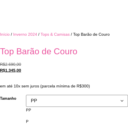
Início
/
Inverno 2024
/
Tops & Camisas
/ Top Barão de Couro
Top Barão de Couro
R$
2.690,00
R$
1.345,00
em até 10x sem juros (parcela mínima de R$300)
Tamanho
PP
P