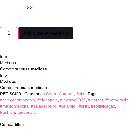
GG
Adicionar ao carrinho
Info
Medidas
Como tirar suas medidas
Info
Medidas
Como tirar suas medidas
REF
SCI201
Categorias
Couro Couture
,
Saias
Tags
#coleçãoamazonia
,
#elegância
,
#inverno2020
,
#leather
,
#leatherskirt
,
#maisonrevolta
,
#saiadecouro
,
#saiamidi
,
#skirt
,
#sofisticação
,
Fashion
,
tendencia
Compartilhar