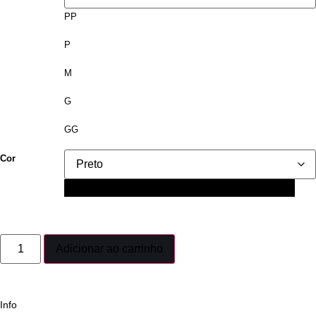
PP
P
M
G
GG
Cor
Preto
Adicionar ao carrinho
Info